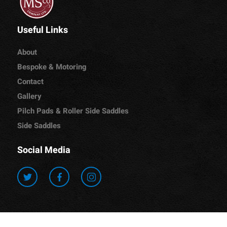
Useful Links
About
Bespoke & Motoring
Contact
Gallery
Pilch Pads & Roller Side Saddles
Side Saddles
Social Media