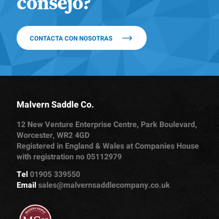
consejo?
CONTACTA CON NOSOTRAS
Malvern Saddle Co.
12 New Venture Enterprise Centre, Park Boulevard,
Worcester, WR2 4GD
Registered in England & Wales at Companies House
with registration no 05112979
Tel
01905 339550
Email
sales@malvernsaddlecompany.co.uk