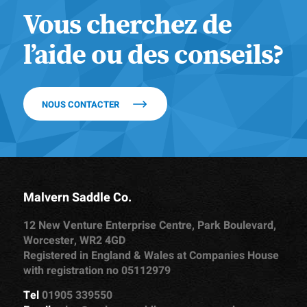
Vous cherchez de
l’aide ou des conseils?
NOUS CONTACTER
Malvern Saddle Co.
12 New Venture Enterprise Centre, Park Boulevard,
Worcester, WR2 4GD
Registered in England & Wales at Companies House
with registration no 05112979
Tel
01905 339550